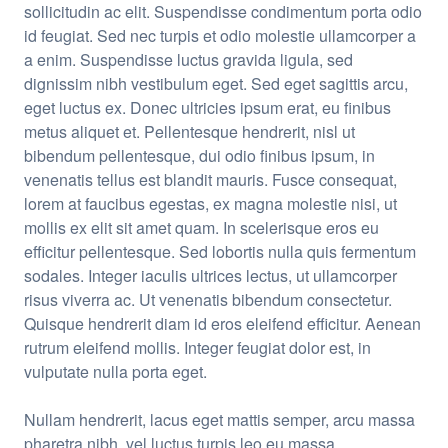
sollicitudin ac elit. Suspendisse condimentum porta odio
id feugiat. Sed nec turpis et odio molestie ullamcorper a
a enim. Suspendisse luctus gravida ligula, sed
dignissim nibh vestibulum eget. Sed eget sagittis arcu,
eget luctus ex. Donec ultricies ipsum erat, eu finibus
metus aliquet et. Pellentesque hendrerit, nisl ut
bibendum pellentesque, dui odio finibus ipsum, in
venenatis tellus est blandit mauris. Fusce consequat,
lorem at faucibus egestas, ex magna molestie nisi, ut
mollis ex elit sit amet quam. In scelerisque eros eu
efficitur pellentesque. Sed lobortis nulla quis fermentum
sodales. Integer iaculis ultrices lectus, ut ullamcorper
risus viverra ac. Ut venenatis bibendum consectetur.
Quisque hendrerit diam id eros eleifend efficitur. Aenean
rutrum eleifend mollis. Integer feugiat dolor est, in
vulputate nulla porta eget.
Nullam hendrerit, lacus eget mattis semper, arcu massa
pharetra nibh, vel luctus turpis leo eu massa.