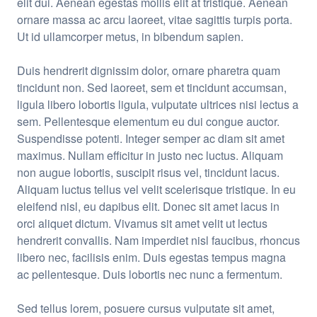
elit dui. Aenean egestas mollis elit at tristique. Aenean
ornare massa ac arcu laoreet, vitae sagittis turpis porta.
Ut id ullamcorper metus, in bibendum sapien.
Duis hendrerit dignissim dolor, ornare pharetra quam
tincidunt non. Sed laoreet, sem et tincidunt accumsan,
ligula libero lobortis ligula, vulputate ultrices nisi lectus a
sem. Pellentesque elementum eu dui congue auctor.
Suspendisse potenti. Integer semper ac diam sit amet
maximus. Nullam efficitur in justo nec luctus. Aliquam
non augue lobortis, suscipit risus vel, tincidunt lacus.
Aliquam luctus tellus vel velit scelerisque tristique. In eu
eleifend nisl, eu dapibus elit. Donec sit amet lacus in
orci aliquet dictum. Vivamus sit amet velit ut lectus
hendrerit convallis. Nam imperdiet nisl faucibus, rhoncus
libero nec, facilisis enim. Duis egestas tempus magna
ac pellentesque. Duis lobortis nec nunc a fermentum.
Sed tellus lorem, posuere cursus vulputate sit amet,