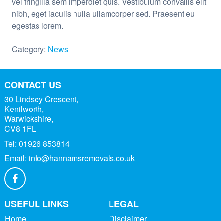
vel fringilla sem imperdiet quis. Vestibulum convallis elit
nibh, eget iaculis nulla ullamcorper sed. Praesent eu
egestas lorem.
Category:
News
CONTACT US
30 Lindsey Crescent,
Kenilworth,
Warwickshire,
CV8 1FL
Tel:
01926 853814
Email:
info@hannamsremovals.co.uk
USEFUL LINKS
LEGAL
Home
Disclaimer